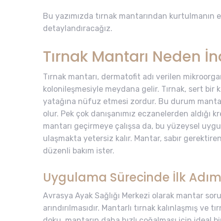
Bu yazımızda tırnak mantarından kurtulmanın en
detaylandıracağız.
Tırnak Mantarı Neden İna
Tırnak mantarı, dermatofit adı verilen mikroorga
kolonileşmesiyle meydana gelir. Tırnak, sert bir 
yatağına nüfuz etmesi zordur. Bu durum mantarı
olur. Pek çok danışanımız eczanelerden aldığı k
mantarı geçirmeye çalışsa da, bu yüzeysel uygul
ulaşmakta yetersiz kalır. Mantar, sabır gerektir
düzenli bakım ister.
Uygulama Sürecinde İlk Adım
Avrasya Ayak Sağlığı Merkezi olarak mantar sor
arındırılmasıdır. Mantarlı tırnak kalınlaşmış ve 
doku, mantarın daha hızlı çoğalması için ideal b