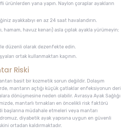
li ürünlerden yana yapın. Naylon çoraplar ayakların
iğiniz ayakkabıyı en az 24 saat havalandırın.
rı, hamam, havuz kenarı) asla çıplak ayakla yürümeyin;
erle düzenli olarak dezenfekte edin.
 eşyaları ortak kullanmaktan kaçının.
tar Riski
antarı basit bir kozmetik sorun değildir. Dolaşım
erde, mantarın açtığı küçük çatlaklar enfeksiyonun deri
ralara dönüşmesine neden olabilir. Avrasya Ayak Sağlığı
izde, mantarlı tırnakları en öncelikli risk faktörü
di başlarına müdahale etmeleri veya mantarı
adromuz, diyabetik ayak yapısına uygun en güvenli
kini ortadan kaldırmaktadır.