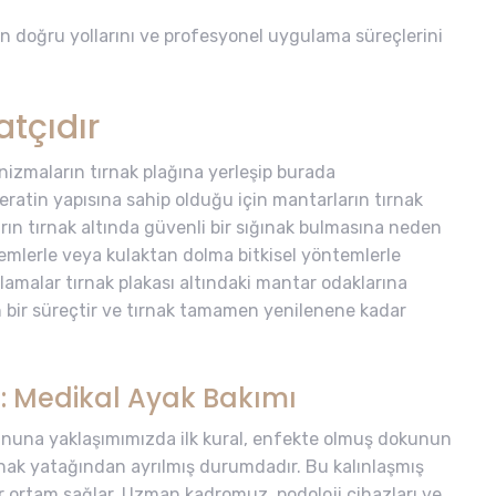
 doğru yollarını ve profesyonel uygulama süreçlerini
tçıdır
nizmaların tırnak plağına yerleşip burada
keratin yapısına sahip olduğu için mantarların tırnak
n tırnak altında güvenli bir sığınak bulmasına neden
remlerle veya kulaktan dolma bitkisel yöntemlerle
amalar tırnak plakası altındaki mantar odaklarına
en bir süreçtir ve tırnak tamamen yenilenene kadar
: Medikal Ayak Bakımı
ununa yaklaşımımızda ilk kural, enfekte olmuş dokunun
tırnak yatağından ayrılmış durumdadır. Bu kalınlaşmış
ir ortam sağlar. Uzman kadromuz, podoloji cihazları ve