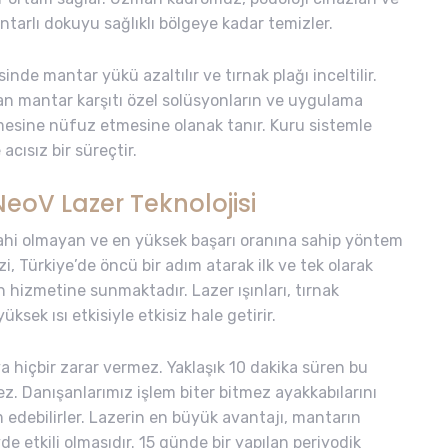
ntarlı dokuyu sağlıklı bölgeye kadar temizler.
nde mantar yükü azaltılır ve tırnak plağı inceltilir.
an mantar karşıtı özel solüsyonların ve uygulama
mesine nüfuz etmesine olanak tanır. Kuru sistemle
cısız bir süreçtir.
oV Lazer Teknolojisi
hi olmayan ve en yüksek başarı oranına sahip yöntem
, Türkiye’de öncü bir adım atarak ilk ve tek olarak
 hizmetine sunmaktadır. Lazer ışınları, tırnak
sek ısı etkisiyle etkisiz hale getirir.
 hiçbir zarar vermez. Yaklaşık 10 dakika süren bu
z. Danışanlarımız işlem biter bitmez ayakkabılarını
m edebilirler. Lazerin en büyük avantajı, mantarın
 etkili olmasıdır. 15 günde bir yapılan periyodik