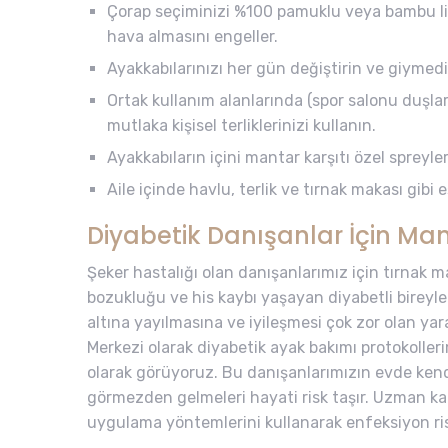
Çorap seçiminizi %100 pamuklu veya bambu lif
hava almasını engeller.
Ayakkabılarınızı her gün değiştirin ve giymed
Ortak kullanım alanlarında (spor salonu duşla
mutlaka kişisel terliklerinizi kullanın.
Ayakkabıların içini mantar karşıtı özel spreyl
Aile içinde havlu, terlik ve tırnak makası gibi
Diyabetik Danışanlar İçin Man
Şeker hastalığı olan danışanlarımız için tırnak m
bozukluğu ve his kaybı yaşayan diyabetli bireyl
altına yayılmasına ve iyileşmesi çok zor olan ya
Merkezi olarak diyabetik ayak bakımı protokollerim
olarak görüyoruz. Bu danışanlarımızın evde ken
görmezden gelmeleri hayati risk taşır. Uzman k
uygulama yöntemlerini kullanarak enfeksiyon ris