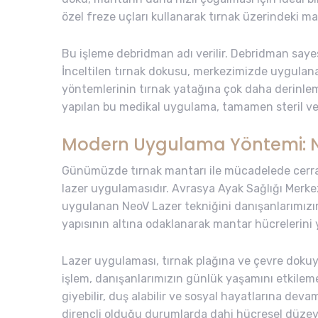
özel freze uçları kullanarak tırnak üzerindeki ma
Bu işleme debridman adı verilir. Debridman sayesi
İnceltilen tırnak dokusu, merkezimizde uygulan
yöntemlerinin tırnak yatağına çok daha derinle
yapılan bu medikal uygulama, tamamen steril ve a
Modern Uygulama Yöntemi: Ne
Günümüzde tırnak mantarı ile mücadelede cerra
lazer uygulamasıdır. Avrasya Ayak Sağlığı Merkezi
uygulanan NeoV Lazer tekniğini danışanlarımızın
yapısının altına odaklanarak mantar hücrelerini yük
Lazer uygulaması, tırnak plağına ve çevre dokuya
işlem, danışanlarımızın günlük yaşamını etkileme
giyebilir, duş alabilir ve sosyal hayatlarına deva
dirençli olduğu durumlarda dahi hücresel düzeyde