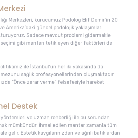
Merkezi
lığı Merkezleri, kurucumuz Podolog Elif Demir’in 20
a ve Amerika’daki güncel podolojik yaklaşımları
luşturuyoruz. Sadece mevcut problemi gidermekle
 seçimi gibi mantarı tetikleyen diğer faktörleri de
litikamız ile İstanbul’un her iki yakasında da
mezunu sağlık profesyonellerinden oluşmaktadır.
mızda “Önce zarar verme” felsefesiyle hareket
onel Destek
 yöntemleri ve uzman rehberliği ile bu sorundan
uşmak mümkündür. İhmal edilen mantar zamanla tüm
le gelir. Estetik kaygılarınızdan ve ağrılı batıklardan