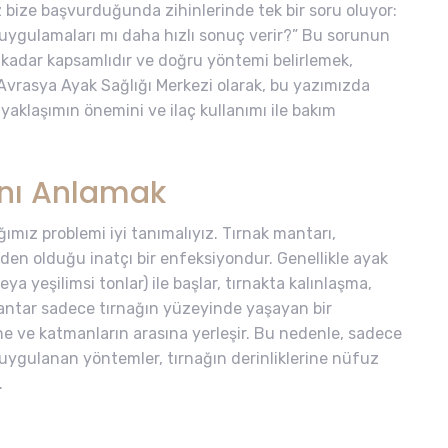
 bize başvurduğunda zihinlerinde tek bir soru oluyor:
 uygulamaları mı daha hızlı sonuç verir?” Bu sorunun
 kadar kapsamlıdır ve doğru yöntemi belirlemek,
Avrasya Ayak Sağlığı Merkezi olarak, bu yazımızda
yaklaşımın önemini ve ilaç kullanımı ile bakım
ını Anlamak
ımız problemi iyi tanımalıyız. Tırnak mantarı,
eden olduğu inatçı bir enfeksiyondur. Genellikle ayak
a yeşilimsi tonlar) ile başlar, tırnakta kalınlaşma,
ntar sadece tırnağın yüzeyinde yaşayan bir
ne ve katmanların arasına yerleşir. Bu nedenle, sadece
 uygulanan yöntemler, tırnağın derinliklerine nüfuz
.