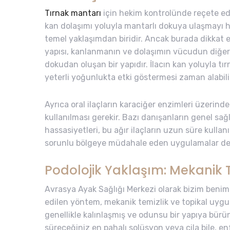
Tırnak mantarı
için hekim kontrolünde reçete edil
kan dolaşımı yoluyla mantarlı dokuya ulaşmayı 
temel yaklaşımdan biridir. Ancak burada dikkat e
yapısı, kanlanmanın ve dolaşımın vücudun diğer b
dokudan oluşan bir yapıdır. İlacın kan yoluyla 
yeterli yoğunlukta etki göstermesi zaman alabili
Ayrıca oral ilaçların karaciğer enzimleri üzerind
kullanılması gerekir. Bazı danışanların genel sağl
hassasiyetleri, bu ağır ilaçların uzun süre kulla
sorunlu bölgeye müdahale eden uygulamalar de
Podolojik Yaklaşım: Mekanik 
Avrasya Ayak Sağlığı Merkezi olarak bizim benim
edilen yöntem, mekanik temizlik ve topikal uygu
genellikle kalınlaşmış ve odunsu bir yapıya bür
süreceğiniz en pahalı solüsyon veya cila bile,