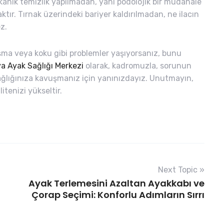
kanik temizlik yapılmadan, yani podolojik bir müdahale
tır. Tırnak üzerindeki bariyer kaldırılmadan, ne ilacın
z.
laşma veya koku gibi problemler yaşıyorsanız, bunu
a Ayak Sağlığı Merkezi
olarak, kadromuzla, sorunun
sağlığınıza kavuşmanız için yanınızdayız. Unutmayın,
tenizi yükseltir.
Next Topic »
Ayak Terlemesini Azaltan Ayakkabı ve
Çorap Seçimi: Konforlu Adımların Sırrı