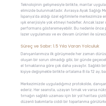
Teknolojinin gelişmesiyle birlikte, mantar uygula
elimizde bulunmaktadır. Avrasya Ayak Sağlığı Me
İspanya’da aldığı özel eğitimlerle merkezimize en
ışık enerjisiyle yok etmeyi hedefler. Ancak lazer 
performans gösteremeyebilir. Bu nedenle önce po
lazer uygulaması ve ev devam ürünleri ile sürec
Süreç ve Sabır: 1.5 Yıla Varan Yolculuk
Danışanlarımıza ilk görüşmede her zaman dürüst
oluşan bir sorun olmadığı gibi, bir günde geçecek
el tırnaklarına göre çok daha yavaştır. Sağlıklı
kişiye değişmekle birlikte ortalama 8 ila 12 ay, baz
Merkezimizde uyguladığımız protokolde, danışan
ederiz. Her seansta, uzayan tırnak ve varsa nük
tırnağın sağlıklı uzaması için bir yol haritası çiz
düzenli bakımlarla ciddi bir toparlanma görülürken