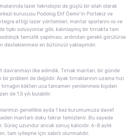
malarında lazer teknolojisi de güçlü bir silah olarak
rkezi kurucusu Podolog Elif Demir’in Portekiz ve
tegre ettiği lazer yöntemleri, mantar sporlarını ısı ve
de tıpkı solüsyonlar gibi, kalınlaşmış bir tırnakta tam
dolojik temizlik yapılması, ardından gerekli görülürse
in desteklenmesi en bütüncül yaklaşımdır.
 davranmayı ilke edindik. Tırnak mantarı, bir günde
 bir problem de değildir. Ayak tırnaklarının uzama hızı
 bir tırnağın kökten uca tamamen yenilenmesi kişiden
en de 1.5 yılı bulabilir.
larımızı genellikle ayda 1 kez kurumumuza davet
seden mantarlı doku tekrar temizlenir. Bu sayede
ilir. Süreç uzundur ancak sonuç kalıcıdır. 6-8 aylık
, tam iyileşme için sabırlı olunmalıdır.