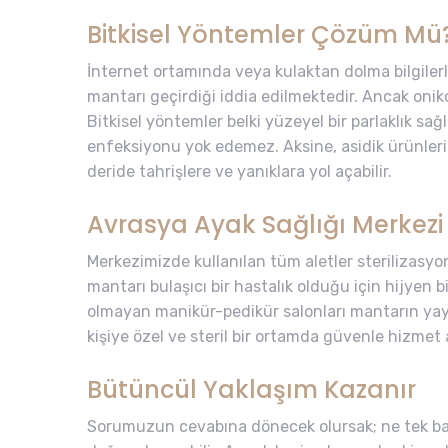
Bitkisel Yöntemler Çözüm Mü
İnternet ortamında veya kulaktan dolma bilgilerle
mantarı geçirdiği iddia edilmektedir. Ancak onikom
Bitkisel yöntemler belki yüzeyel bir parlaklık sağ
enfeksiyonu yok edemez. Aksine, asidik ürünlerin
deride tahrişlere ve yanıklara yol açabilir.
Avrasya Ayak Sağlığı Merkezi 
Merkezimizde kullanılan tüm aletler sterilizasyon k
mantarı bulaşıcı bir hastalık olduğu için hijyen bi
olmayan manikür-pedikür salonları mantarın ya
kişiye özel ve steril bir ortamda güvenle hizmet a
Bütüncül Yaklaşım Kazanır
Sorumuzun cevabına dönecek olursak; ne tek başı