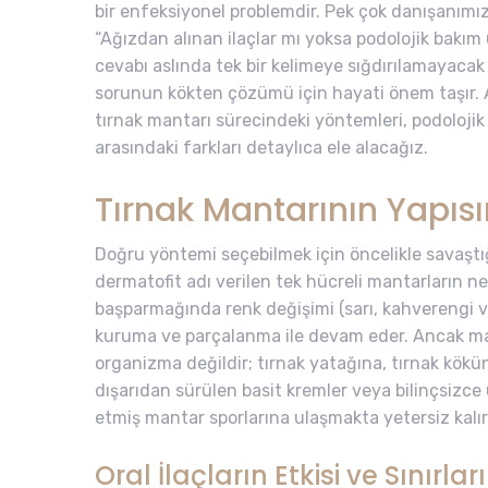
bir enfeksiyonel problemdir. Pek çok danışanımız
“Ağızdan alınan ilaçlar mı yoksa podolojik bakım
cevabı aslında tek bir kelimeye sığdırılamayacak
sorunun kökten çözümü için hayati önem taşır. 
tırnak mantarı sürecindeki yöntemleri, podolojik 
arasındaki farkları detaylıca ele alacağız.
Tırnak Mantarının Yapıs
Doğru yöntemi seçebilmek için öncelikle savaştığ
dermatofit adı verilen tek hücreli mantarların n
başparmağında renk değişimi (sarı, kahverengi vey
kuruma ve parçalanma ile devam eder. Ancak ma
organizma değildir; tırnak yatağına, tırnak kökü
dışarıdan sürülen basit kremler veya bilinçsizce
etmiş mantar sporlarına ulaşmakta yetersiz kalır
Oral İlaçların Etkisi ve Sınırları