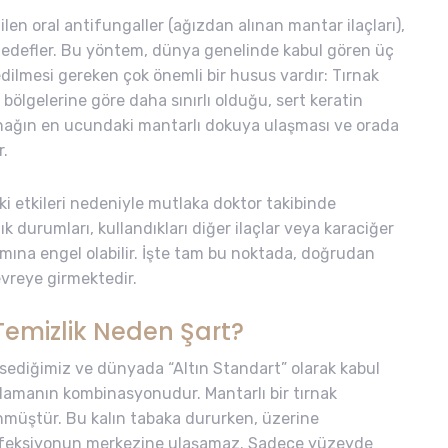
en oral antifungaller (ağızdan alınan mantar ilaçları),
hedefler. Bu yöntem, dünya genelinde kabul gören üç
dilmesi gereken çok önemli bir husus vardır: Tırnak
ölgelerine göre daha sınırlı olduğu, sert keratin
tırnağın en ucundaki mantarlı dokuya ulaşması ve orada
r.
eki etkileri nedeniyle mutlaka doktor takibinde
ık durumları, kullandıkları diğer ilaçlar veya karaciğer
nımına engel olabilir. İşte tam bu noktada, doğrudan
vreye girmektedir.
Temizlik Neden Şart?
sediğimiz ve dünyada “Altın Standart” olarak kabul
lamanın kombinasyonudur. Mantarlı bir tırnak
ünmüştür. Bu kalın tabaka dururken, üzerine
 enfeksiyonun merkezine ulaşamaz. Sadece yüzeyde