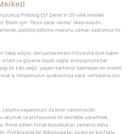
Merkezi
rucumuz Podolog Elif Demir’in 20 yıllık mesleki
r. Bizim için “Önce zarar verme” ilkesi esastır.
metlerde, podoloji bölümü mezunu uzman kadromuz ile
i takip ediyor, danışanlarımızın ihtiyacına özel bakım
l ortam ve güvene dayalı sağlık anlayışımızla her
ı bir lüks değil, yaşam kalitenizi belirleyen en önemli
 ancak iş temponuzun ayaklarınıza zarar vermesine izin
l, çalışma yaşamınızın da birer yansımasıdır.
u okumak ve profesyonel bir destekle yönetmek,
ur. İhmal edilen tırnak bozuklukları zamanla daha
ilir. Profesyonel bir dokunuşla bu süreci en konforlu