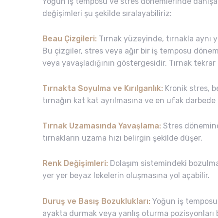
Yoğun iş temposu ve stres dönemlerinde danışan
değişimleri şu şekilde sıralayabiliriz:
Beau Çizgileri:
Tırnak yüzeyinde, tırnakla aynı y
Bu çizgiler, stres veya ağır bir iş temposu dön
veya yavaşladığının göstergesidir. Tırnak tekrar
Tırnakta Soyulma ve Kırılganlık:
Kronik stres, 
tırnağın kat kat ayrılmasına ve en ufak darbede 
Tırnak Uzamasında Yavaşlama:
Stres dönemin
tırnakların uzama hızı belirgin şekilde düşer.
Renk Değişimleri:
Dolaşım sistemindeki bozulmal
yer yer beyaz lekelerin oluşmasına yol açabilir.
Duruş ve Basış Bozuklukları:
Yoğun iş temposu 
ayakta durmak veya yanlış oturma pozisyonları ba