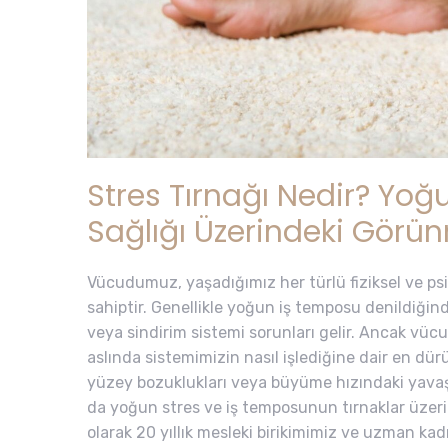
Stres Tırnağı Nedir? Yo
Sağlığı Üzerindeki Görünm
Vücudumuz, yaşadığımız her türlü fiziksel ve psik
sahiptir. Genellikle yoğun iş temposu denildiğind
veya sindirim sistemi sorunları gelir. Ancak vü
aslında sistemimizin nasıl işlediğine dair en dürü
yüzey bozuklukları veya büyüme hızındaki yavaşl
da yoğun stres ve iş temposunun tırnaklar üzer
olarak 20 yıllık mesleki birikimimiz ve uzman kad