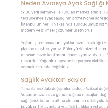
Neden Avrasya Ayak Sağlığı 
%100 yerli sermaye ile kurulan merkezlerimiz, ku
tecrübesiyle ayak sağlığının profesyonel adresidi
İstanbul’un her iki yakasında sunduğumuz hiz
modern ve bilimsel çözümler üretiyoruz.
Yoğun iş temposunun ayaklarınızda bıraktığı izler
planları oluşturuyoruz. Güler yüzlü hizmet, steri
danışanımızın konforunu önemsiyoruz. Ayak sağlığ
unsurdur. Yoğunluk hayatın bir parçası olabilir,
vermek zorunda değilsiniz.
Sağlık Ayaktan Başlar
Tırnaklarınızdaki değişimler sadece fiziksel deği
Vücudunuzun size gönderdiği bu mesajları doğr
sağlığınızı koruma altına almanın en etkili yolud
büyük enfeksiyonlara ve ağrılı batıklara yol açab