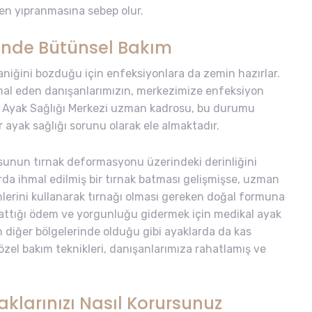
ken yıpranmasına sebep olur.
i’nde Bütünsel Bakım
kaniğini bozduğu için enfeksiyonlara da zemin hazırlar.
mal eden danışanlarımızın, merkezimize enfeksiyon
a Ayak Sağlığı Merkezi uzman kadrosu, bu durumu
r ayak sağlığı sorunu olarak ele almaktadır.
sunun tırnak deformasyonu üzerindeki derinliğini
rda ihmal edilmiş bir tırnak batması gelişmişse, uzman
erini kullanarak tırnağı olması gereken doğal formuna
attığı ödem ve yorgunluğu gidermek için medikal ayak
n diğer bölgelerinde olduğu gibi ayaklarda da kas
özel bakım teknikleri, danışanlarımıza rahatlamış ve
larınızı Nasıl Korursunuz