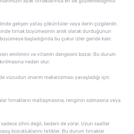
larımızın ayak tırnaklarında en sık gözlemlediğimiz
önde gelişen yatay çöküntüler veya derin çizgilerdir.
eminde tırnak büyümesinin anlık olarak durduğunun
 büyümeye başladığında bu çukur izler geride kalır.
besin emilimini ve vitamin dengesini bozar. Bu durum
kırılmasına neden olur.
de vücudun onarım mekanizması yavaşladığı için
ar tırnakların matlaşmasına, renginin solmasına veya
sadece zihni değil, bedeni de yorar. Uzun saatler
sış bozukluklarını tetikler. Bu durum tırnaklar