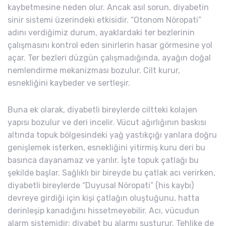
kaybetmesine neden olur. Ancak asıl sorun, diyabetin
sinir sistemi üzerindeki etkisidir. “Otonom Nöropati”
adını verdiğimiz durum, ayaklardaki ter bezlerinin
çalışmasını kontrol eden sinirlerin hasar görmesine yol
açar. Ter bezleri düzgün çalışmadığında, ayağın doğal
nemlendirme mekanizması bozulur. Cilt kurur,
esnekliğini kaybeder ve sertleşir.
Buna ek olarak, diyabetli bireylerde ciltteki kolajen
yapısı bozulur ve deri incelir. Vücut ağırlığının baskısı
altında topuk bölgesindeki yağ yastıkçığı yanlara doğru
genişlemek isterken, esnekliğini yitirmiş kuru deri bu
basınca dayanamaz ve yarılır. İşte topuk çatlağı bu
şekilde başlar. Sağlıklı bir bireyde bu çatlak acı verirken,
diyabetli bireylerde “Duyusal Nöropati” (his kaybı)
devreye girdiği için kişi çatlağın oluştuğunu, hatta
derinleşip kanadığını hissetmeyebilir. Acı, vücudun
alarm sistemidir; diyabet bu alarmı susturur. Tehlike de