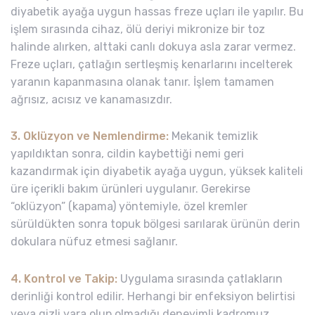
diyabetik ayağa uygun hassas freze uçları ile yapılır. Bu
işlem sırasında cihaz, ölü deriyi mikronize bir toz
halinde alırken, alttaki canlı dokuya asla zarar vermez.
Freze uçları, çatlağın sertleşmiş kenarlarını incelterek
yaranın kapanmasına olanak tanır. İşlem tamamen
ağrısız, acısız ve kanamasızdır.
3. Oklüzyon ve Nemlendirme:
Mekanik temizlik
yapıldıktan sonra, cildin kaybettiği nemi geri
kazandırmak için diyabetik ayağa uygun, yüksek kaliteli
üre içerikli bakım ürünleri uygulanır. Gerekirse
“oklüzyon” (kapama) yöntemiyle, özel kremler
sürüldükten sonra topuk bölgesi sarılarak ürünün derin
dokulara nüfuz etmesi sağlanır.
4. Kontrol ve Takip:
Uygulama sırasında çatlakların
derinliği kontrol edilir. Herhangi bir enfeksiyon belirtisi
veya gizli yara olup olmadığı deneyimli kadromuz