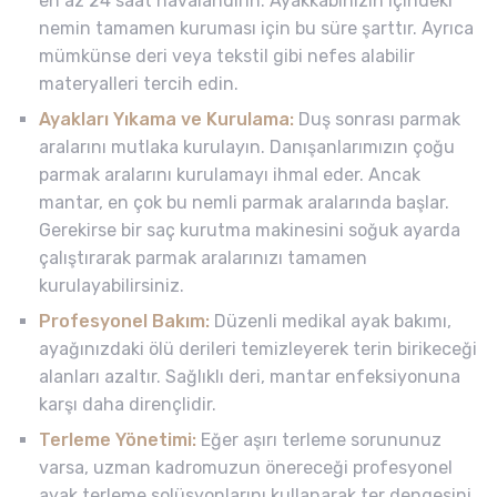
en az 24 saat havalandırın. Ayakkabınızın içindeki
nemin tamamen kuruması için bu süre şarttır. Ayrıca
mümkünse deri veya tekstil gibi nefes alabilir
materyalleri tercih edin.
Ayakları Yıkama ve Kurulama:
Duş sonrası parmak
aralarını mutlaka kurulayın. Danışanlarımızın çoğu
parmak aralarını kurulamayı ihmal eder. Ancak
mantar, en çok bu nemli parmak aralarında başlar.
Gerekirse bir saç kurutma makinesini soğuk ayarda
çalıştırarak parmak aralarınızı tamamen
kurulayabilirsiniz.
Profesyonel Bakım:
Düzenli medikal ayak bakımı,
ayağınızdaki ölü derileri temizleyerek terin birikeceği
alanları azaltır. Sağlıklı deri, mantar enfeksiyonuna
karşı daha dirençlidir.
Terleme Yönetimi:
Eğer aşırı terleme sorununuz
varsa, uzman kadromuzun önereceği profesyonel
ayak terleme solüsyonlarını kullanarak ter dengesini