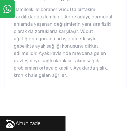
Hamilelik ile beraber vücutta birtakım
farklılıklar gözlemlenir. Anne adayı, hormonal
anlamda yaşanan değişimlerin yanı sıra fiziki
olarak da zorluklarla karşılaşır. Vücut
ağırlığında görülen artışın da etkisiyle
gebelikte ayak sağlığı konusuna dikkat
edilmelidir. Ayak kavisinde meydana gelen
düzleşmeye bağlı olarak birtakım sağlık
problemleri ortaya çıkabilir. Ayaklarda şişlik,
kronik hale gelen ağrılar…
Altunizade