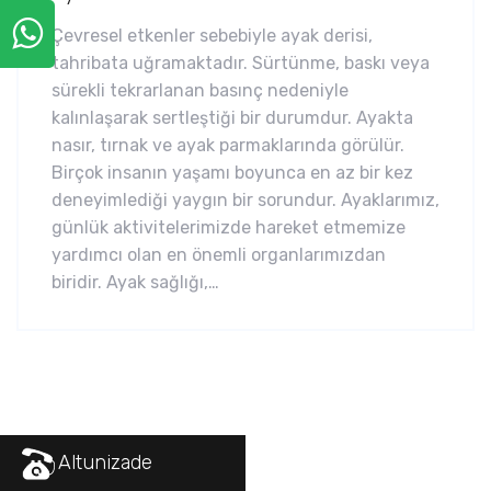
Çevresel etkenler sebebiyle ayak derisi,
tahribata uğramaktadır. Sürtünme, baskı veya
sürekli tekrarlanan basınç nedeniyle
kalınlaşarak sertleştiği bir durumdur. Ayakta
nasır, tırnak ve ayak parmaklarında görülür.
Birçok insanın yaşamı boyunca en az bir kez
deneyimlediği yaygın bir sorundur. Ayaklarımız,
günlük aktivitelerimizde hareket etmemize
yardımcı olan en önemli organlarımızdan
biridir. Ayak sağlığı,…
Altunizade